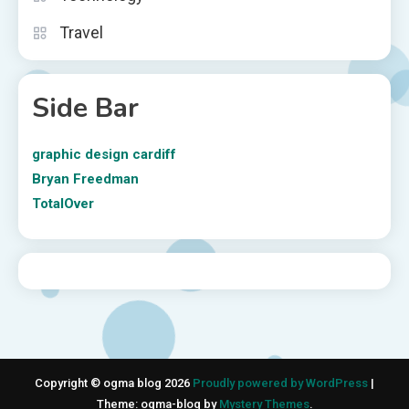
Travel
Side Bar
graphic design cardiff
Bryan Freedman
TotalOver
Copyright © ogma blog 2026
Proudly powered by WordPress
|
Theme: ogma-blog by
Mystery Themes
.