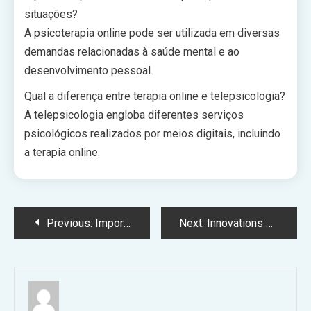
situações?
A psicoterapia online pode ser utilizada em diversas
demandas relacionadas à saúde mental e ao
desenvolvimento pessoal.
Qual a diferença entre terapia online e telepsicologia?
A telepsicologia engloba diferentes serviços
psicológicos realizados por meios digitais, incluindo
a terapia online.
Post
Previous:
Imported Fruits in Ho Chi Minh City: Health Benefits and Reasons for Rising Popularity
Next:
Innovations Shaping the Future of Concrete Saw Blades
navigation