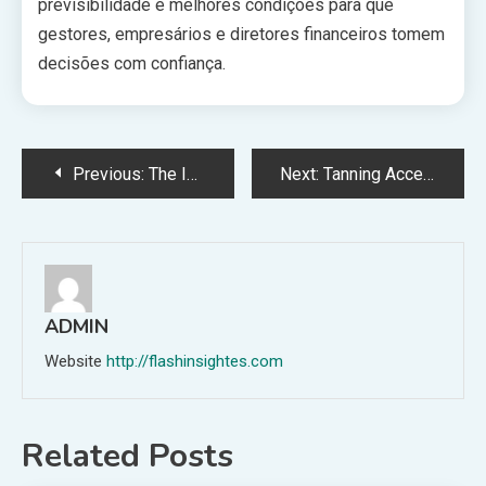
previsibilidade e melhores condições para que
gestores, empresários e diretores financeiros tomem
decisões com confiança.
Post
Previous:
The Impact of Internet Platforms on the David Hoffmeister Controversy
Next:
Tanning Accelerator Guide: Get Faster, Darker, and Long-Lasting Results
navigation
ADMIN
Website
http://flashinsightes.com
Related Posts