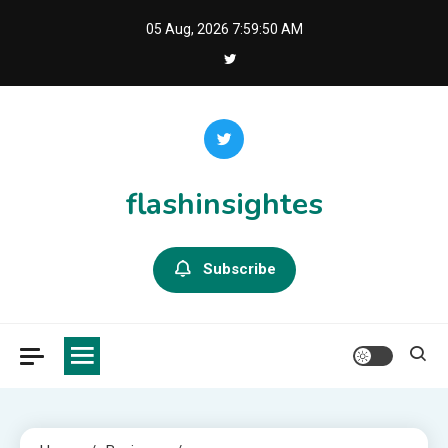
Skip
05 Aug, 2026
7:59:50 AM
to
content
flashinsightes
Subscribe