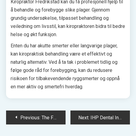
Kiropraktor Fredrikstad kan du få profesjonell hjelp til
å behandle og forebygge slike plager. Gjennom
grundig undersøkelse, tilpasset behandling og
veiledning om livsstil, kan kiropraktoren bidra til bedre
helse og økt funksjon.
Enten du har akutte smerter eller langvarige plager,
kan kiropraktisk behandling være et effektivt og
naturlig alternativ. Ved å ta tak i problemet tidlig og
følge gode råd for forebygging, kan du redusere
risikoen for tilbakevendende ryggsmerter og oppnå
en mer aktiv og smertefri hverdag.
Post
Previous:
The Full Interview Story of Jillian Michaels’ Personal and Professional Journey
Next:
IHP Dental Insurance: A Complete Guide for Patients
navigation