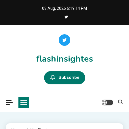
Skip
08 Aug, 2026
6:19:15 PM
to
content
flashinsightes
Subscribe