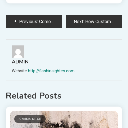
Post
Previous:
Como Investir com Inteligência: Renda Fixa e Renda Variável na Prática
Next:
How Custom Packaging Increases Customer Retention
navigation
ADMIN
Website
http://flashinsightes.com
Related Posts
5 MINS READ