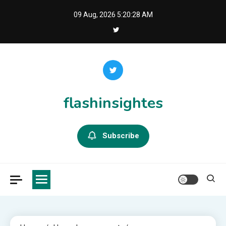
Skip
09 Aug, 2026
5:20:28 AM
to
content
flashinsightes
Subscribe